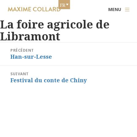
FR
MAXIME COLLARD
MENU
La foire agricole de
Libramont
Navigation
PRÉCÉDENT
de
Han-sur-Lesse
Article
précédent :
l’article
SUIVANT
Festival du conte de Chiny
Article
suivant :